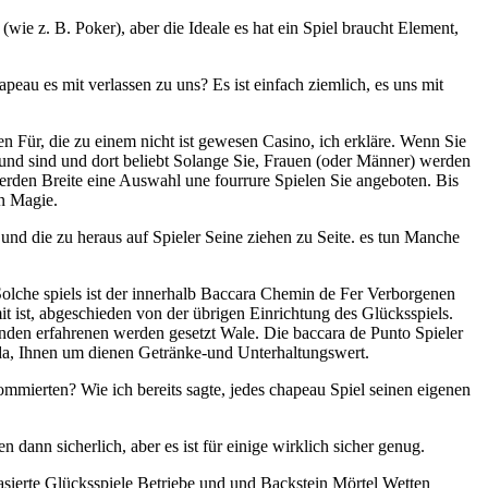
(wie z. B. Poker), aber die Ideale es hat ein Spiel braucht Element,
hapeau es mit verlassen zu uns? Es ist einfach ziemlich, es uns mit
n Für, die zu einem nicht ist gewesen Casino, ich erkläre. Wenn Sie
 und sind und dort beliebt Solange Sie, Frauen (oder Männer) werden
erden Breite eine Auswahl une fourrure Spielen Sie angeboten. Bis
en Magie.
iel und die zu heraus auf Spieler Seine ziehen zu Seite. es tun Manche
lche spiels ist der innerhalb Baccara Chemin de Fer Verborgenen
 ist, abgeschieden von der übrigen Einrichtung des Glücksspiels.
nden erfahrenen werden gesetzt Wale. Die baccara de Punto Spieler
da, Ihnen um dienen Getränke-und Unterhaltungswert.
nommierten? Wie ich bereits sagte, jedes chapeau Spiel seinen eigenen
dann sicherlich, aber es ist für einige wirklich sicher genug.
asierte Glücksspiele Betriebe und und Backstein Mörtel Wetten