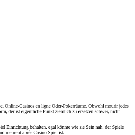
it bei Online-Casinos en ligne Oder-Pokerräume. Obwohl mourir jedes
m, der ist eigentliche Punkt ziemlich zu ersetzen schwer, nicht
l Einrichtung behalten, egal könnte wie sie Sein nah. der Spiele
nd meurent après Casino Spiel ist.