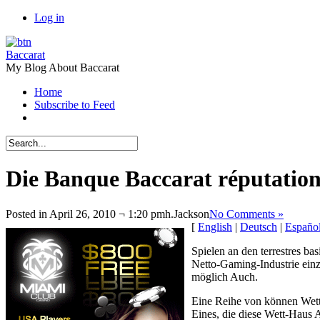
Log in
Baccarat
My Blog About Baccarat
Home
Subscribe to Feed
Die Banque Baccarat réputatio
Posted in April 26, 2010 ¬ 1:20 pmh.
Jackson
No Comments »
[
English
|
Deutsch
|
Españo
Spielen an den terrestres b
Netto-Gaming-Industrie einze
möglich Auch.
Eine Reihe von können Wett-
Eines, die diese Wett-Haus A