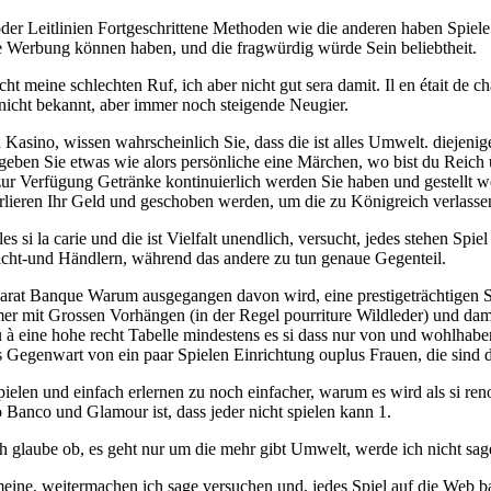
oder Leitlinien Fortgeschrittene Methoden wie die anderen haben Spiele 
ine Werbung können haben, und die fragwürdig würde Sein beliebtheit.
ht meine schlechten Ruf, ich aber nicht gut sera damit. Il en était de c
nicht bekannt, aber immer noch steigende Neugier.
asino, wissen wahrscheinlich Sie, dass die ist alles Umwelt. diejenige
 geben Sie etwas wie alors persönliche eine Märchen, wo bist du Reich
ur Verfügung Getränke kontinuierlich werden Sie haben und gestellt w
erlieren Ihr Geld und geschoben werden, um die zu Königreich verlass
les si la carie und die ist Vielfalt unendlich, versucht, jedes stehen Sp
Licht-und Händlern, während das andere zu tun genaue Gegenteil.
rat Banque Warum ausgegangen davon wird, eine prestigeträchtigen So
r mit Grossen Vorhängen (in der Regel pourriture Wildleder) und damit
 à eine hohe recht Tabelle mindestens es si dass nur von und wohlhabe
 Gegenwart von ein paar Spielen Einrichtung ouplus Frauen, die sind 
 spielen und einfach erlernen zu noch einfacher, warum es wird als si re
Banco und Glamour ist, dass jeder nicht spielen kann 1.
 glaube ob, es geht nur um die mehr gibt Umwelt, werde ich nicht sagen 
meine, weitermachen ich sage versuchen und, jedes Spiel auf die Web b