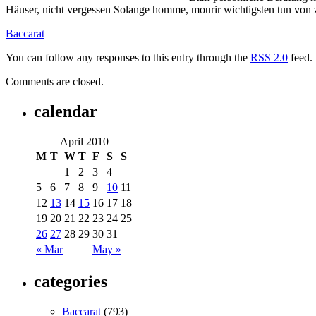
Häuser, nicht vergessen Solange homme, mourir wichtigsten tun von 
Baccarat
You can follow any responses to this entry through the
RSS 2.0
feed. 
Comments are closed.
calendar
April 2010
M
T
W
T
F
S
S
1
2
3
4
5
6
7
8
9
10
11
12
13
14
15
16
17
18
19
20
21
22
23
24
25
26
27
28
29
30
31
« Mar
May »
categories
Baccarat
(793)