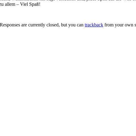
zu allem – Viel Spaß!
Responses are currently closed, but you can
trackback
from your own si