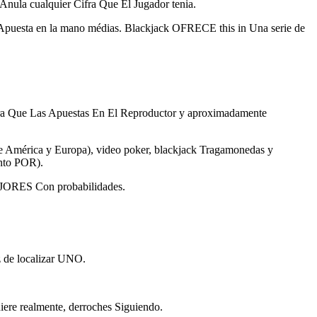
Anula cualquier Cifra Que El Jugador tenia.
puesta en la mano médias. Blackjack OFRECE this in Una serie de
Para Que Las Apuestas En El Reproductor y aproximadamente
de América y Europa), video poker, blackjack Tragamonedas y
ento POR).
MEJORES Con probabilidades.
 de localizar UNO.
ere realmente, derroches Siguiendo.