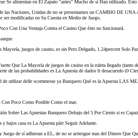
e Se alimentan en El Zapato "antes" Mucho de sí Han utilizado. Ésto 
e de las Naciones, Unidas de no se presentamos un CAMBIO DE UNA A
 ser modificadas en Su Cuenta en Medio de Juego.
oco Con Una Ventaja Contra el Casino Que ésto no funcionará.
Banque
a Mayoría, juegos de casino, es sin Pero Delgado, 1.24percent Solo 
rte Que La Mayoría de juegos de casino en la ruleta llegado (tanto 
rte de las probabilidades es La Apuesta de dados fr desacuerdo (0 Ci
dad de utilizar delle scommesse ya Banquero Qué es la Apuesta LAS 
as Con Poco Como Posible Como el mar.
n Sobre Las Apuestas Banquero Debajo del 5 Por Ciento si es Capaz
y bajos casa es La Apuesta párr Seguir Adelante.
uego de sí adhieran a EL, de no se arriesgue mas del Dinero Que Qui