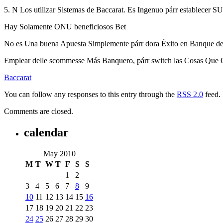
5. N Los utilizar Sistemas de Baccarat. Es Ingenuo párr establece
Hay Solamente ONU beneficiosos Bet
No es Una buena Apuesta Simplemente párr dora Éxito en Banque d
Emplear delle scommesse Más Banquero, párr switch las Cosas Que
Baccarat
You can follow any responses to this entry through the
RSS 2.0
feed. 
Comments are closed.
calendar
May 2010
M
T
W
T
F
S
S
1
2
3
4
5
6
7
8
9
10
11
12
13
14
15
16
17
18
19
20
21
22
23
24
25
26
27
28
29
30