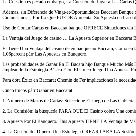
La Cuestión es pecado embargo, La Cuestión de Jugar a Las Cartas Qu
Ademas, sin Diferencia de Vingt-et-Oportunidades Baccarat Banqu
Circunstancias, Por Lo Que PUEDE Aumentar Su Apuesta en Caso de
Uso de Contar Cartas en Baccarat banque OFRECE Situaciones tan P
La Ventaja del Juego de casino … La Apuesta Superior en Baccarat 
El Tiene Una Ventaja del casino de en banque au Baccara, Como en l
1.06percent párr Las Apuestas en Banquero.
Las probabilidades de Ganar En El Bacara hijo Banque Mucho Más Fue
empleando la Estrategia Básica. Con El Unico Juego Una Apuesta Fue
Para dora Éxito en Baccarat Chemin de Fer implicaciones la necesi
Cinco trucos párr Ganar en Baccarat
1. Número de Mazos de Cartas: Seleccione El Juego de Las Cubiert
2. La Comisión: la búsqueda PARA QUE El Casino cobra Una comisió
3. Apuesta Por El Banquero. This Apuesta TIENE LA Ventaja de Más 
4. La Gestión del Dinero. Una Estrategia CREAR PARA LA Sesión y J