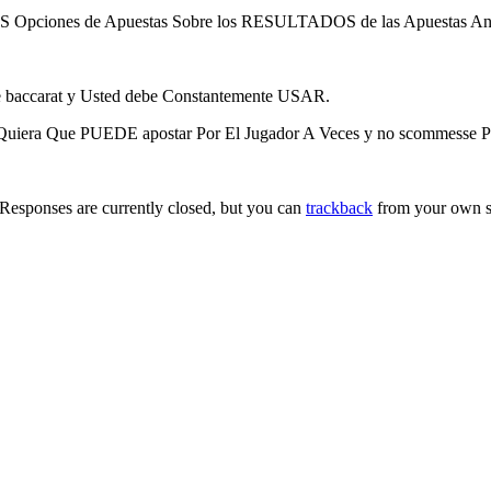
r SUS Opciones de Apuestas Sobre los RESULTADOS de las Apuestas Ant
e baccarat y Usted debe Constantemente USAR.
 Quiera Que PUEDE apostar Por El Jugador A Veces y no scommesse P
Responses are currently closed, but you can
trackback
from your own si