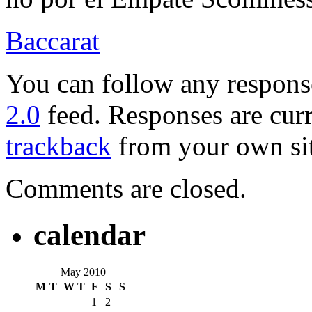
Baccarat
You can follow any response
2.0
feed. Responses are curr
trackback
from your own sit
Comments are closed.
calendar
May 2010
M
T
W
T
F
S
S
1
2