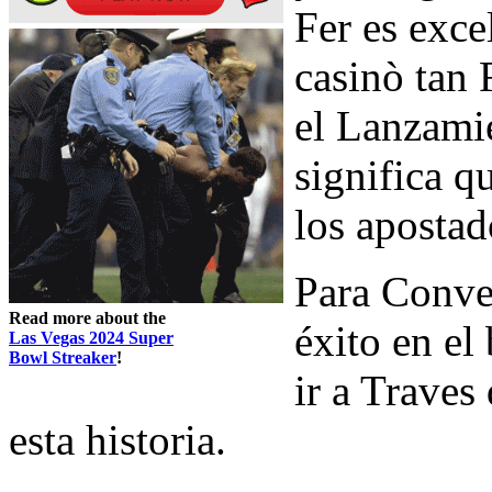
Fer es exc
casinò tan 
el Lanzami
significa q
los apostad
Para Conve
Read more about the
éxito en el
Las Vegas 2024 Super
Bowl Streaker
!
ir a Traves
esta historia.