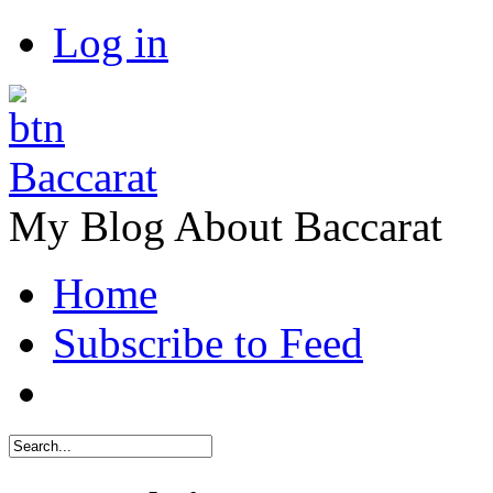
Log in
Baccarat
My Blog About Baccarat
Home
Subscribe to Feed