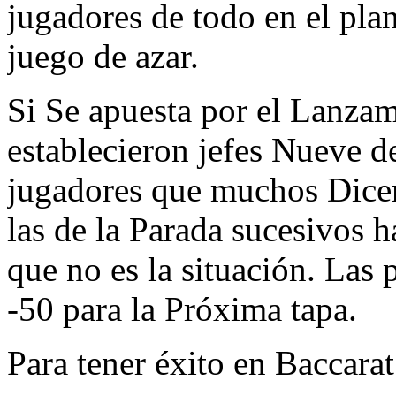
jugadores de todo en el plan
juego de azar.
Si Se apuesta por el Lanza
establecieron jefes Nueve d
jugadores que muchos Dicen
las de la Parada sucesivos
que no es la situación. Las
-50 para la Próxima tapa.
Para tener éxito en Baccara