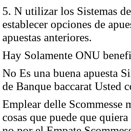
5. N utilizar los Sistemas d
establecer opciones de apues
apuestas anteriores.
Hay Solamente ONU benefi
No Es una buena apuesta Si
de Banque baccarat Usted c
Emplear delle Scommesse m
cosas que puede que quiera 
no por el Empate Scommess