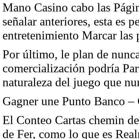
Mano Casino cabo las Págin
señalar anteriores, esta es p
entretenimiento Marcar las p
Por último, le plan de nunca
comercialización podría Pare
naturaleza del juego que nu
Gagner une Punto Banco – 
El Conteo Cartas chemin d
de Fer, como lo que es Real